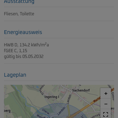
Ausstattung
Fliesen
Toilette
Energieausweis
2
HWB
D, 134.2 kWh/m
a
fGEE
C, 1,15
gültig bis
05.05.2032
Lageplan
+
−