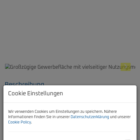
Beschreibung
Cookie Einstellungen
Herzlich willkommen in Spielberg, einem wirtschaftlich
aufstrebenden Ort in der wunderschönen Steiermark! Wir
Wir verwenden Cookies um Einstellungen zu speichern. Nähere
freuen uns, Ihnen eine einzigartige Möglichkeit zu bieten,
Informationen finden Sie in unserer
Datenschutzerklärung
und unserer
Ihr Gewerbe in dieser dynamischen Region anzusiedeln.
Cookie Policy
.
Die hier angebotene Industrie- und Gewerbefläche im
Erdgeschoss ist von 2 Eingängen aus begehbar und ist