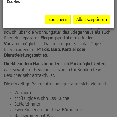
Cookies
Die Immobilie steht
ab sofort zur Verfügung
und bietet
Ihnen die Möglichkeit, diese nach Ihren
individuellen
Vorstellungen zu modernisieren und zu gestalten
.
Speichern
Alle akzeptieren
Ein besonderer Vorteil ist der
barrierefreie Zugang
, der
sowohl über die Wohnungstür, das Stiegenhaus als auch
über ein
separates Eingangsportal direkt in den
Vorraum
möglich ist. Dadurch eignet sich das Objekt
hervorragend für
Praxis, Büro, Kanzlei oder
Dienstleistungsbetrieb
.
Direkt vor dem Haus befinden sich Parkmöglichkeiten
,
was sowohl für Bewohner als auch für Kunden bzw.
Besucher sehr attraktiv ist.
Die derzeitige Raumaufteilung gestaltet sich wie folgt:
Vorraum
großzügige Wohn-Ess-Küche
Schlafzimmer
zwei Kinderzimmer bzw. Büroräume
Badezimmer mit WC