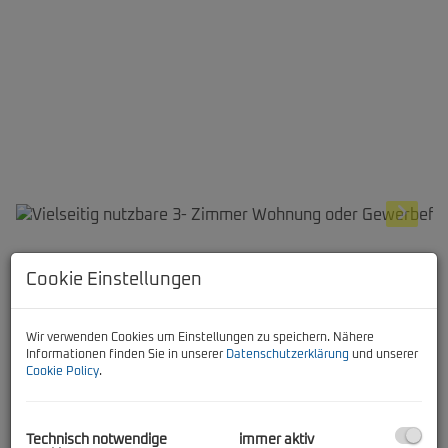
Beschreibung
Cookie Einstellungen
Vielseitig nutzbare 3- Zimmer Wohnung oder
Wir verwenden Cookies um Einstellungen zu speichern. Nähere
Gewerbefläche in zentraler Lage in Graz
Informationen finden Sie in unserer
Datenschutzerklärung
und unserer
Zum Verkauf gelangt eine großzügige Wohnung mit einer
Cookie Policy
.
Nutzfläche von rund
92 m²
, die aufgrund ihrer Lage
im
Erdgeschoss
auch ideal als
Gewerbefläche
genutzt
werden kann.
Technisch notwendige
immer aktiv