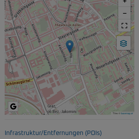
+
−
Tiles ©
basemap.at
Infrastruktur/Entfernungen (POIs)