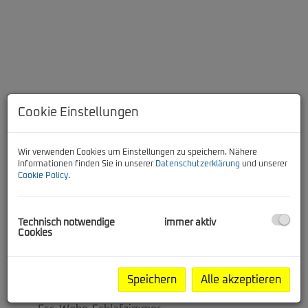
Cookie Einstellungen
Beschreibung
Wir verwenden Cookies um Einstellungen zu speichern. Nähere
Informationen finden Sie in unserer
Datenschutzerklärung
und unserer
Cookie Policy
.
1-Zimmer-Wohnung in Obdach
Du suchst eine kleine Wohnung mit praktischer
Aufteilung? Dann könnte dieses Angebot genau das
Technisch notwendige
immer aktiv
Cookies
Richtige für dich sein!
Raumaufteilung:
Vorraum
Speichern
Alle akzeptieren
Bad/WC