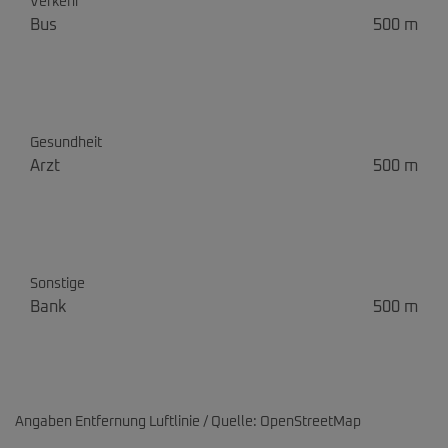
Verkehr
Bus
500 m
Gesundheit
Arzt
500 m
Sonstige
Bank
500 m
Angaben Entfernung Luftlinie / Quelle: OpenStreetMap