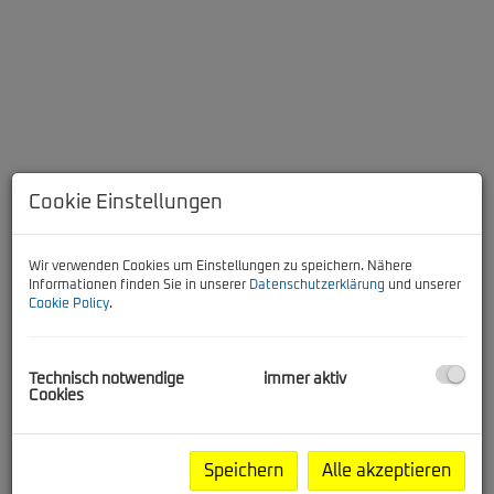
KI-Bearbeitet
Cookie Einstellungen
Wir verwenden Cookies um Einstellungen zu speichern. Nähere
Informationen finden Sie in unserer
Datenschutzerklärung
und unserer
Cookie Policy
.
Beschreibung
2 Zimmer Wohnung in Fohnsdorf – ab 1. Juli verfügbar
Technisch notwendige
immer aktiv
Cookies
Du suchst eine Wohnung mit klar strukturierter
Aufteilung und angenehmer Größe? Dann könnte dieses
Angebot genau das Richtige für dich sein!
Speichern
Alle akzeptieren