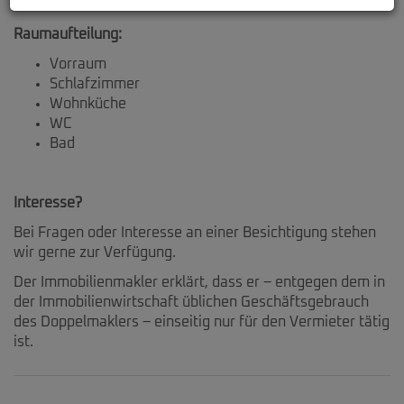
Raumaufteilung:
Vorraum
Schlafzimmer
Wohnküche
WC
Bad
Interesse?
Bei Fragen oder Interesse an einer Besichtigung stehen
wir gerne zur Verfügung.
Der Immobilienmakler erklärt, dass er – entgegen dem in
der Immobilienwirtschaft üblichen Geschäftsgebrauch
des Doppelmaklers – einseitig nur für den Vermieter tätig
ist.