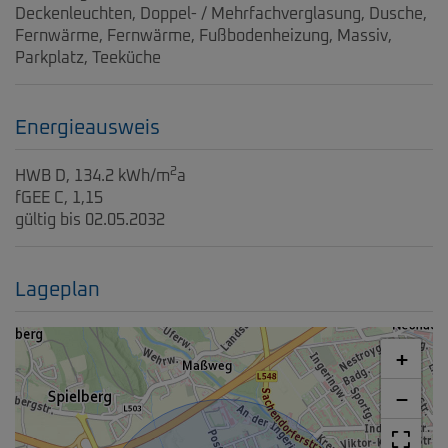
Deckenleuchten
Doppel- / Mehrfachverglasung
Dusche
Fernwärme
Fernwärme
Fußbodenheizung
Massiv
Parkplatz
Teeküche
Energieausweis
2
HWB
D, 134.2 kWh/m
a
fGEE
C, 1,15
gültig bis
02.05.2032
Lageplan
+
−