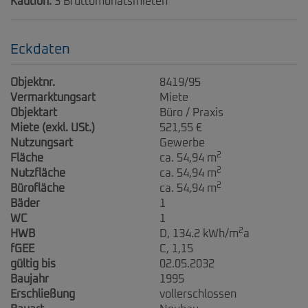
Kaution:
3 Bruttomonatsmieten
Eckdaten
Objektnr.
8419/95
Vermarktungsart
Miete
Objektart
Büro / Praxis
Miete (exkl. USt.)
521,55 €
Nutzungsart
Gewerbe
2
Fläche
ca. 54,94 m
2
Nutzfläche
ca. 54,94 m
2
Bürofläche
ca. 54,94 m
Bäder
1
WC
1
2
HWB
D, 134.2 kWh/m
a
fGEE
C, 1,15
gültig bis
02.05.2032
Baujahr
1995
Erschließung
vollerschlossen